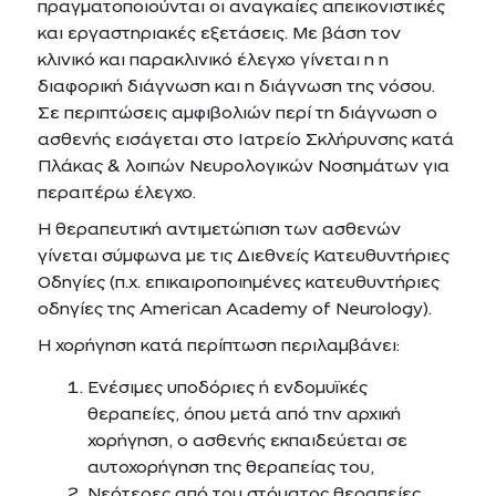
πραγματοποιούνται οι αναγκαίες απεικονιστικές
και εργαστηριακές εξετάσεις. Με βάση τον
κλινικό και παρακλινικό έλεγχο γίνεται η η
διαφορική διάγνωση και η διάγνωση της νόσου.
Σε περιπτώσεις αμφιβολιών περί τη διάγνωση ο
ασθενής εισάγεται στο Ιατρείο Σκλήρυνσης κατά
Πλάκας & λοιπών Νευρολογικών Νοσημάτων για
περαιτέρω έλεγχο.
Η θεραπευτική αντιμετώπιση των ασθενών
γίνεται σύμφωνα με τις Διεθνείς Κατευθυντήριες
Οδηγίες (π.χ. επικαιροποιημένες κατευθυντήριες
οδηγίες της American Academy of Neurology).
Η χορήγηση κατά περίπτωση περιλαμβάνει:
Ενέσιμες υποδόριες ή ενδομυϊκές
θεραπείες, όπου μετά από την αρχική
χορήγηση, ο ασθενής εκπαιδεύεται σε
αυτοχορήγηση της θεραπείας του,
Νεότερες από του στόματος θεραπείες,